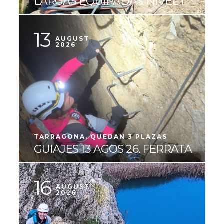
LARGAS EQUIPADAS NIVEL 1
13
AUGUST
2026
TARRAGONA. QUEDAN 3 PLAZAS
GUIAJES 13 AGOS 26. FERRATA
16
AUGUST
2026