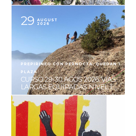
29
AUGUST
2026
PREPIRINEO CON PERNOCTA. QUEDAN 1
PLAZA
CURSO 29-30 AGOS 2026. VÍAS
LARGAS EQUIPADAS NIVEL 1