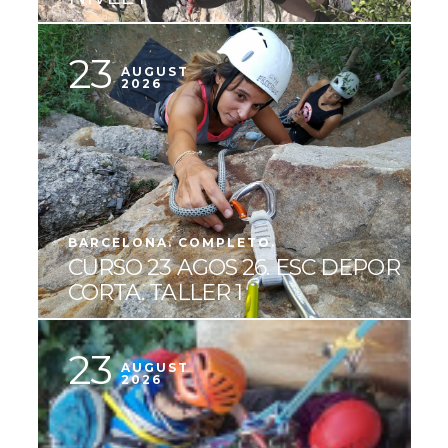
23
AUGUST
2026
BARCELONA. COMPLETO.
CURSO 23 AGOS 26. ESC DEPOR
CORTA. TALLER 1
23
AUGUST
2026