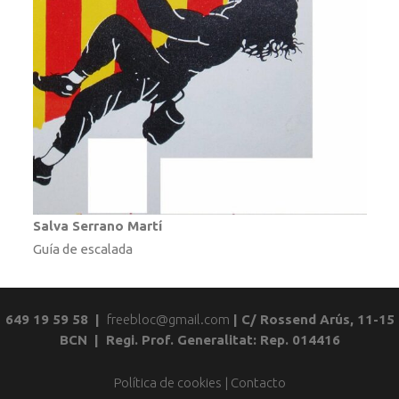
Salva Serrano Martí
Guía de escalada
649 19 59 58 |
freebloc@gmail.com
| C/ Rossend Arús, 11-15
BCN | Regi. Prof. Generalitat: Rep. 014416
Política de cookies
|
Contacto