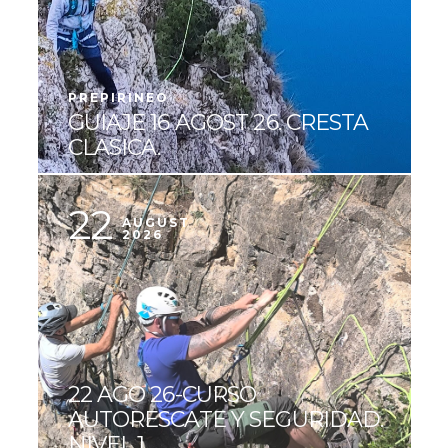
PREPIRINEO
GUIAJE 16 AGOST 26. CRESTA
CLASICA.
22
AUGUST
2026
22 AGO 26-CURSO
AUTORESCATE Y SEGURIDAD.
NIVEL 1