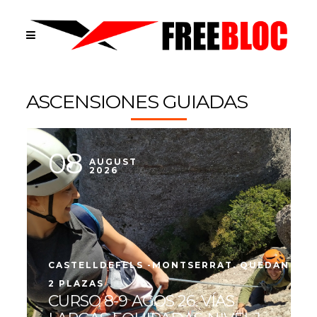
ASCENSIONES GUIADAS
08
AUGUST
2026
CASTELLDEFELS -MONTSERRAT. QUEDAN
2 PLAZAS
CURSO 8-9 AGOS 26. VÍAS