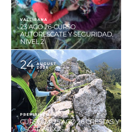
VALLIRANA
23 AGO 26-CURSO
AUTORESCATE Y SEGURIDAD.
NIVEL 2
24
AUGUST
2026
PREPIRINEO
CURSO 24-25 AGO 26 CRESTAS Y
ESCARPADOS