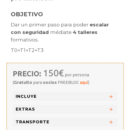
OBJETIVO
Dar un primer paso para poder
escalar
con seguridad
médiate
4 talleres
formativos.
T0+T1+T2+T3
150€
PRECIO:
por persona
(
Gratuito
para
socios
FREEBLOC
aquí
)
INCLUYE
EXTRAS
TRANSPORTE